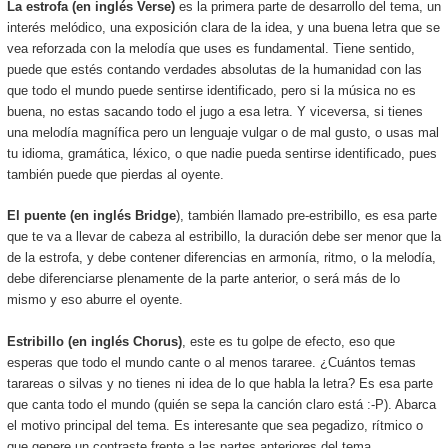
La estrofa (en inglés Verse)
es la primera parte de desarrollo del tema, un
interés melódico, una exposición clara de la idea, y una buena letra que se
vea reforzada con la melodía que uses es fundamental. Tiene sentido,
puede que estés contando verdades absolutas de la humanidad con las
que todo el mundo puede sentirse identificado, pero si la música no es
buena, no estas sacando todo el jugo a esa letra. Y viceversa, si tienes
una melodía magnífica pero un lenguaje vulgar o de mal gusto, o usas mal
tu idioma, gramática, léxico, o que nadie pueda sentirse identificado, pues
también puede que pierdas al oyente.
El puente (en inglés Bridge
), también llamado pre-estribillo, es esa parte
que te va a llevar de cabeza al estribillo, la duración debe ser menor que la
de la estrofa, y debe contener diferencias en armonía, ritmo, o la melodía,
debe diferenciarse plenamente de la parte anterior, o será más de lo
mismo y eso aburre el oyente.
Estribillo (en inglés Chorus)
, este es tu golpe de efecto, eso que
esperas que todo el mundo cante o al menos tararee. ¿Cuántos temas
tarareas o silvas y no tienes ni idea de lo que habla la letra? Es esa parte
que canta todo el mundo (quién se sepa la canción claro está :-P). Abarca
el motivo principal del tema. Es interesante que sea pegadizo, rítmico o
que genere un contraste frente a las partes anteriores del tema.