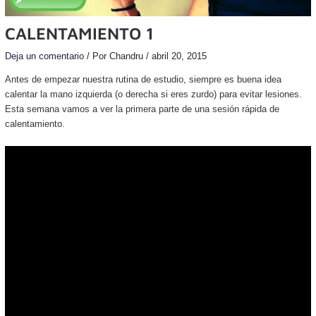
CALENTAMIENTO 1
Deja un comentario
/ Por
Chandru
/
abril 20, 2015
Antes de empezar nuestra rutina de estudio, siempre es buena idea
calentar la mano izquierda (o derecha si eres zurdo) para evitar lesiones.
Esta semana vamos a ver la primera parte de una sesión rápida de
calentamiento.