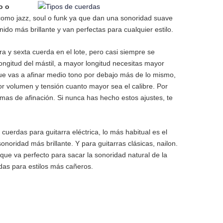
o o
 como jazz, soul o funk ya que dan una sonoridad suave
do más brillante y van perfectas para cualquier estilo.
a y sexta cuerda en el lote, pero casi siempre se
longitud del mástil, a mayor longitud necesitas mayor
que vas a afinar medio tono por debajo más de lo mismo,
or volumen y tensión cuanto mayor sea el calibre. Por
lemas de afinación. Si nunca has hecho estos ajustes, te
cuerdas para guitarra eléctrica, lo más habitual es el
oridad más brillante. Y para guitarras clásicas, nailon.
 que va perfecto para sacar la sonoridad natural de la
das para estilos más cañeros.