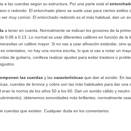
ia a las cuerdas según su estructura.
Por una parte está el
entorchad
ano o redondo. El entorchado plano se suele usar para ciertos estilos
n ser muy común. El entorchado redondo es el más habitual, dan un soni
da
a tener en cuenta. Normalmente se indican los grosores de la primer
de 0.08 a 0.13. Lo normal es usar diferentes calibres en función de la 
necesitas un calibre mayor. Si no vas a usar afinación estándar, sino 
es orientativo, no hay una norma escrita, lo que si vas a notar un may
rdas de guitarra, conlleva realizar ajustes para evitar trasteos o prob
isgustos.
componen las cuerdas
y las
características
que dan al sonido. En las 
icas, cuerdas de bronce y cobre son las más habituales para dar una son
l eran la norma de los años 50 a los 60. Dan un sonido cálido y neutro
ecubrimiento), obtenemos sonoridades más brillantes, normalmente usa
e cuerdas que existen. Cualquier duda en los comentarios.