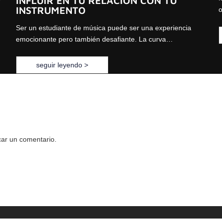
INFLUIR EN TU RELACIÓN CON TU
INSTRUMENTO
o
Ser un estudiante de música puede ser una experiencia
emocionante pero también desafiante. La curva…
seguir leyendo >
car un comentario.