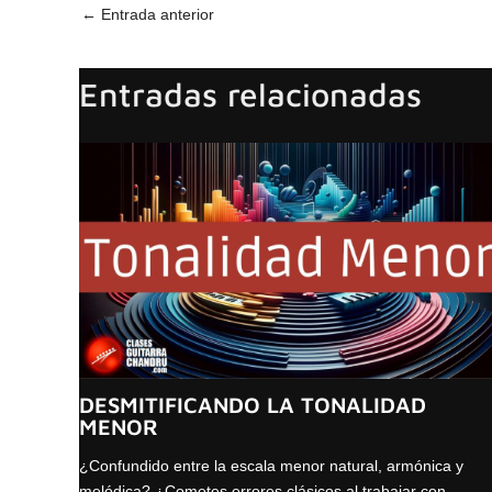
←
Entrada anterior
Entradas relacionadas
DESMITIFICANDO LA TONALIDAD
MENOR
¿Confundido entre la escala menor natural, armónica y
melódica? ¿Cometes errores clásicos al trabajar con…