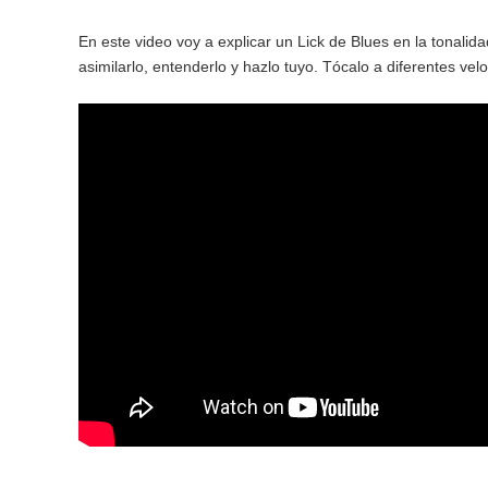
En este video voy a explicar un Lick de Blues en la tonalid
asimilarlo, entenderlo y hazlo tuyo. Tócalo a diferentes vel