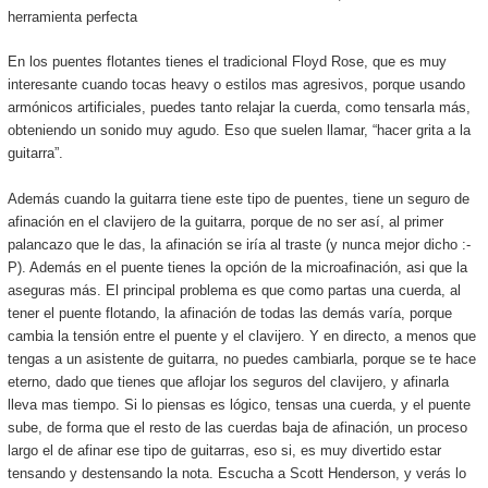
herramienta perfecta
En los puentes flotantes tienes el tradicional Floyd Rose, que es muy
interesante cuando tocas heavy o estilos mas agresivos, porque usando
armónicos artificiales, puedes tanto relajar la cuerda, como tensarla más,
obteniendo un sonido muy agudo. Eso que suelen llamar, “hacer grita a la
guitarra”.
Además cuando la guitarra tiene este tipo de puentes, tiene un seguro de
afinación en el clavijero de la guitarra, porque de no ser así, al primer
palancazo que le das, la afinación se iría al traste (y nunca mejor dicho :-
P). Además en el puente tienes la opción de la microafinación, asi que la
aseguras más. El principal problema es que como partas una cuerda, al
tener el puente flotando, la afinación de todas las demás varía, porque
cambia la tensión entre el puente y el clavijero. Y en directo, a menos que
tengas a un asistente de guitarra, no puedes cambiarla, porque se te hace
eterno, dado que tienes que aflojar los seguros del clavijero, y afinarla
lleva mas tiempo. Si lo piensas es lógico, tensas una cuerda, y el puente
sube, de forma que el resto de las cuerdas baja de afinación, un proceso
largo el de afinar ese tipo de guitarras, eso si, es muy divertido estar
tensando y destensando la nota. Escucha a Scott Henderson, y verás lo