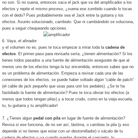
no son. Si no suena, entonces saca el jack que va del amplificador a los
efectos y repite el mismo proceso, ¿suena ese zumbido cuando lo tocas
con el dedo? Pues probablemente sea el Jack entre la guitarra y los
efectos. Asunto solucionado, cambialo. Que ni cambiándolo se soluciona,
pues a seguir chequeando opciones.
6. Vaya, el afinador
y el volumen no es, pues te toca empezar a mirar toda la
cadena de
efectos
. El primer paso para revisarla sería, ¿tienen alimentación? Si los
tienes todos pasados a una fuente de alimentación asegurate de que al
menos uno de los efectos tenga la luz encendida, entonces sabes que no
es un problema de alimentación. Empieza a revisar cada una de las
conexiones de los efectos, se puede haber soltado algún “cable de patch”
(el cable de jack pequeño que usas para unir los pedales). ¿Se te ha
fastidiado la fuente de alimentación? Pues te toca obviar los efectos (a
menos que todos tengan pilas) y a tocar crudo, como en la vieja escuela,
tu, tu guitarra y tu amplificador!
7. ¿Tienes algun
pedal con pila
en lugar de fuente de alimentación?
Revisa si ese funciona, de no ser así, lástima, o cambias la pila (y eso
depende si no tienes que estar con un destornillador) o sácalo de tu
cadena de efectos y ya cuando puedas durante el concierto, lo