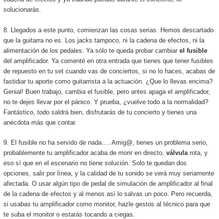
solucionarás.
8. Llegados a este punto, comienzan las cosas serias. Hemos descartado
que la guitarra no es. Los jacks tampoco, ni la cadena de efectos, ni la
alimentación de los pedales. Ya sólo te queda probar cambiar
el fusible
del amplificador. Ya comenté en otra entrada que tienes que tener fusibles
de repuesto en tu set cuando vas de conciertos, si no lo haces, acabas de
fastidiar tu aporte como guitarrista a la actuación. ¿Que lo llevas encima?
Genial! Buen trabajo, cambia el fusible, pero antes apaga el amplificador,
no te dejes llevar por el pánico. Y prueba, ¿vuelve todo a la normalidad?
Fantástico, todo saldrá bien, disfrutarás de tu concierto y tienes una
anécdota más que contar.
9. El fusible no ha servido de nada…. Amig@, tienes un problema serio,
probablemente tu amplificador acaba de morir en directo,
válvula
rota, y
eso sí que en el escenario no tiene solución. Solo te quedan dos
opciones, salir por línea, y la calidad de tu sonido se verá muy seriamente
afectada. O usar algún tipo de pedal de simulación de amplificador al final
de la cadena de efectos y al menos así lo salvas un poco. Pero recuerda,
si usabas tu amplificador como monitor, hazle gestos al técnico para que
te suba el monitor o estarás tocando a ciegas.