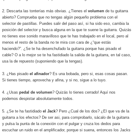
2. Descarta las tonterías más obvias. ¿Tienes el
volumen
de tu guitarra
abierto? Comprueba que no tengas algún pequeño problema con el
selector de pastillas. Puedes salir del paso así, si ha sido eso, cambia la
posición del selector y busca alguna en la que te suene la guitarra. Quizás
no tienes ese sonido maravilloso que te has trabajado en el local, pero al
menos el resto de la banda no te mira con cara de ¿“que estás
haciendo?”. ¿Se te ha desenchufado la guitarra porque has pisado el
cable? O a lo mejor se te ha fastidiado la salida de la guitarra, en tal caso,
usa la de repuesto (suponiendo que la tengas).
3. ¿Has pisado
el afinador
? Es una bobada, pero si, esas cosas pasan.
Si tienes tiempo, aprovecha y afina, y si no, sigue a lo tuyo.
4. ¿Usas
pedal de volumen
? Quizás lo tienes cerrado! Aquí nos
podemos despistar absolutamente todos.
5. ¿Se te ha fastidiado
el Jack
? Pero ¿Cual de los dos? ¿El que va de la
guitarra a los efectos? De ser asi, para comprobarlo, sácalo de la guitarra
y pulsa la punta de la conexión con el pulgar y cruza los dedos para
escuchar un ruido en el amplificador, porque si suena, entonces los Jacks