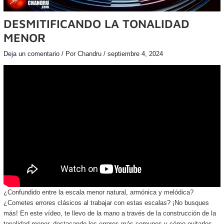
DESMITIFICANDO LA TONALIDAD
MENOR
Deja un comentario
/ Por
Chandru
/
septiembre 4, 2024
¿Confundido entre la escala menor natural, armónica y melódica?
¿Cometes errores clásicos al trabajar con estas escalas? ¡No busques
más! En este vídeo, te llevo de la mano a través de la construcción de la
tonalidad menor, destacando los errores más comunes y cómo evitarlos.