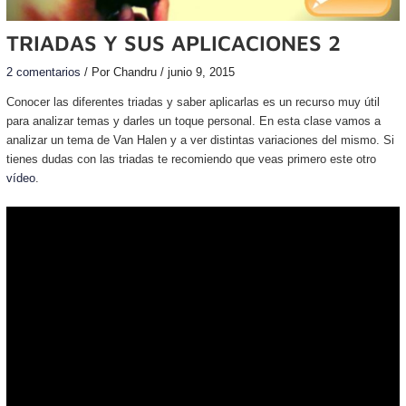
TRIADAS Y SUS APLICACIONES 2
2 comentarios
/ Por
Chandru
/
junio 9, 2015
Conocer las diferentes triadas y saber aplicarlas es un recurso muy útil
para analizar temas y darles un toque personal. En esta clase vamos a
analizar un tema de Van Halen y a ver distintas variaciones del mismo. Si
tienes dudas con las triadas te recomiendo que veas primero este otro
vídeo
.