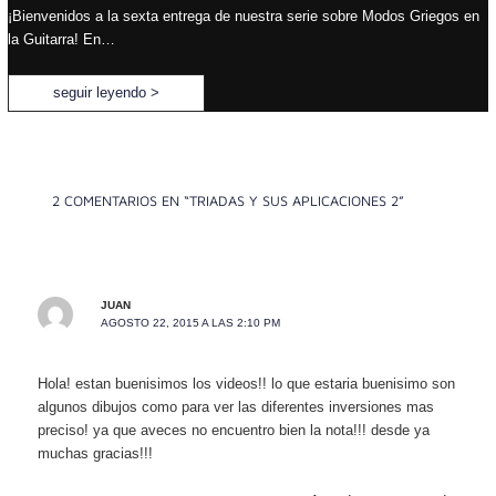
¡Bienvenidos a la sexta entrega de nuestra serie sobre Modos Griegos en
la Guitarra! En…
seguir leyendo >
2 COMENTARIOS EN “TRIADAS Y SUS APLICACIONES 2”
JUAN
AGOSTO 22, 2015 A LAS 2:10 PM
Hola! estan buenisimos los videos!! lo que estaria buenisimo son
algunos dibujos como para ver las diferentes inversiones mas
preciso! ya que aveces no encuentro bien la nota!!! desde ya
muchas gracias!!!