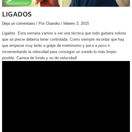
LIGADOS
Deja un comentario
/ Por
Chandru
/
febrero 3, 2015
Ligados. Esta semana vamos a ver una técnica que todo guitarra solista
que se precie debería tener controlada. Como siempre recordar que hay
que empezar muy lento a golpe de metrónomo y poco a poco ir
incrementando la velocidad para conseguir un sonido lo más limpio
posible. Carrera de fondo y no de velocidad!