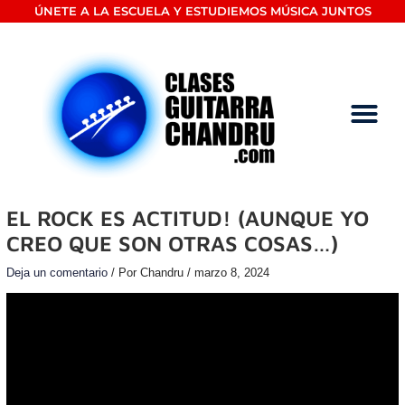
Ir
ÚNETE A LA ESCUELA Y ESTUDIEMOS MÚSICA JUNTOS
al
contenido
EL ROCK ES ACTITUD! (AUNQUE YO
CREO QUE SON OTRAS COSAS…)
Deja un comentario
/ Por
Chandru
/
marzo 8, 2024